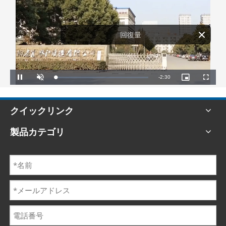
回復量
Remaining
-
2:30
Loaded
:
Pause
Unmute
Picture-
Fullscreen
8.87%
in-
Picture
Time
クイックリンク
製品カテゴリ